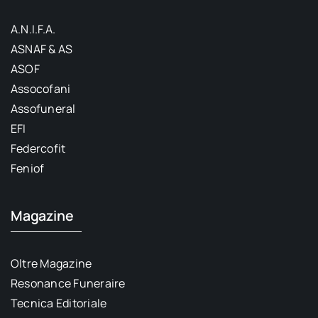
A.N.I.F.A.
ASNAF & AS
ASOF
Assocofani
Assofuneral
EFI
Federcofit
Feniof
Magazine
Oltre Magazine
Resonance Funeraire
Tecnica Editoriale