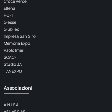
Croce Verde
Ellena
HOFI
Giesse
Giubileo
Impresa San Siro
Memoria Expo
Paolo Imeri
SCACF
Studio 3A
TANEXPO
Associazioni
A.N.I.F.A.
ASNAF & AS