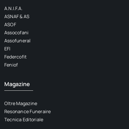
A.N.I.F.A.
ASNAF & AS
ASOF
Assocofani
Assofuneral
EFI
Federcofit
Feniof
Magazine
Oltre Magazine
Resonance Funeraire
Tecnica Editoriale