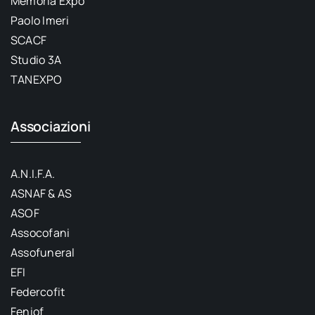
Memoria Expo
Paolo Imeri
SCACF
Studio 3A
TANEXPO
Associazioni
A.N.I.F.A.
ASNAF & AS
ASOF
Assocofani
Assofuneral
EFI
Federcofit
Feniof