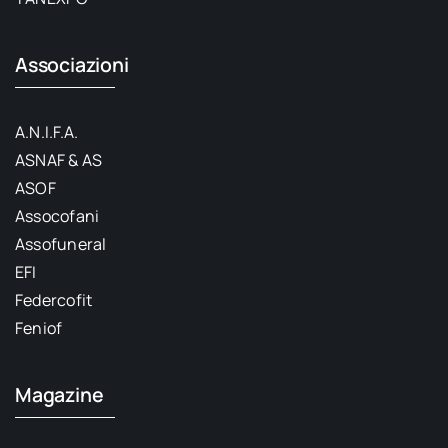
Associazioni
A.N.I.F.A.
ASNAF & AS
ASOF
Assocofani
Assofuneral
EFI
Federcofit
Feniof
Magazine