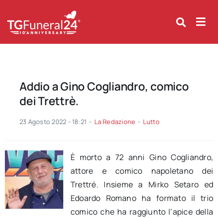
Skip
to
content
Addio a Gino Cogliandro, comico
dei Trettrè.
23 Agosto 2022 - 18:21
-
La Redazione
-
Lutto
È morto a 72 anni Gino Cogliandro,
attore e comico napoletano dei
Trettré. Insieme a Mirko Setaro ed
Edoardo Romano ha formato il trio
comico che ha raggiunto l’apice della