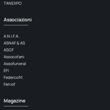
TANEXPO
Associazioni
A.N.I.F.A.
ASNAF & AS
ASOF
Assocofani
Assofuneral
EFI
Federcofit
Feniof
Magazine