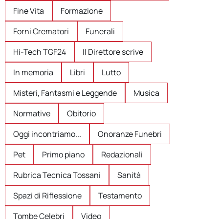
Fine Vita
Formazione
Forni Crematori
Funerali
Hi-Tech TGF24
Il Direttore scrive
In memoria
Libri
Lutto
Misteri, Fantasmi e Leggende
Musica
Normative
Obitorio
Oggi incontriamo...
Onoranze Funebri
Pet
Primo piano
Redazionali
Rubrica Tecnica Tossani
Sanità
Spazi di Riflessione
Testamento
Tombe Celebri
Video