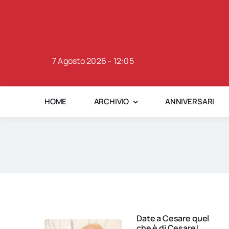
Skip
to
content
7 Agosto 2026 - 12:05
HOME
ARCHIVIO
ANNIVERSARI
Date a Cesare quel
che è di Cesare!