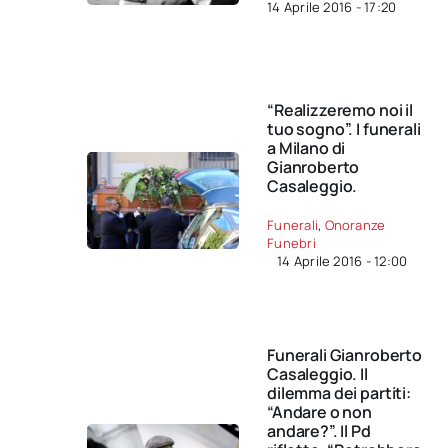
14 Aprile 2016 - 17:20
“Realizzeremo noi il
tuo sogno”. I funerali
a Milano di
Gianroberto
Casaleggio.
Funerali
,
Onoranze
Funebri
14 Aprile 2016 - 12:00
Funerali Gianroberto
Casaleggio. Il
dilemma dei partiti:
“Andare o non
andare?”. Il Pd