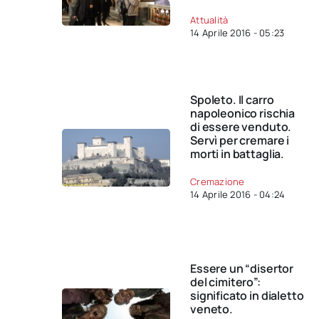
Attualità
14 Aprile 2016 - 05:23
Spoleto. Il carro
napoleonico rischia
di essere venduto.
Servì per cremare i
morti in battaglia.
Cremazione
14 Aprile 2016 - 04:24
Essere un “disertor
del cimitero”:
significato in dialetto
veneto.