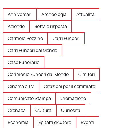
Anniversari
Archeologia
Attualità
Aziende
Botta e risposta
Carmelo Pezzino
Carri Funebri
Carri Funebri dal Mondo
Case Funerarie
Cerimonie Funebri dal Mondo
Cimiteri
Cinema e TV
Citazioni per il commiato
Comunicato Stampa
Cremazione
Cronaca
Cultura
Curiosità
Economia
Epitaffi d'Autore
Eventi