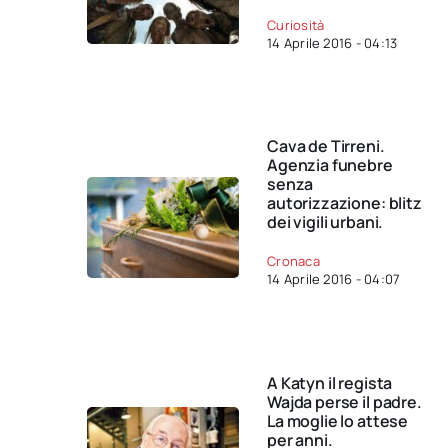
Curiosità
14 Aprile 2016 - 04:13
Cava de Tirreni.
Agenzia funebre
senza
autorizzazione: blitz
dei vigili urbani.
Cronaca
14 Aprile 2016 - 04:07
A Katyn il regista
Wajda perse il padre.
La moglie lo attese
per anni.