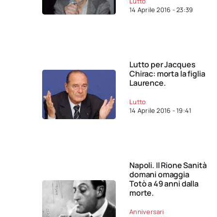
Lutto
14 Aprile 2016 - 23:39
Lutto per Jacques
Chirac: morta la figlia
Laurence.
Lutto
14 Aprile 2016 - 19:41
Napoli. Il Rione Sanità
domani omaggia
Totò a 49 anni dalla
morte.
Anniversari