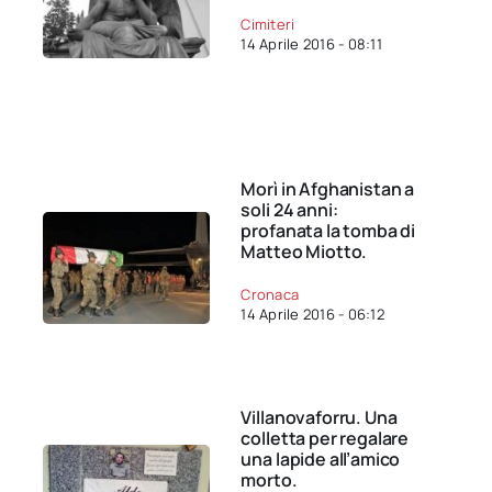
Cimiteri
14 Aprile 2016 - 08:11
Morì in Afghanistan a
soli 24 anni:
profanata la tomba di
Matteo Miotto.
Cronaca
14 Aprile 2016 - 06:12
Villanovaforru. Una
colletta per regalare
una lapide all’amico
morto.