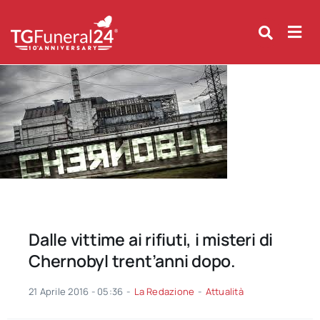
Skip
to
content
Dalle vittime ai rifiuti, i misteri di
Chernobyl trent’anni dopo.
21 Aprile 2016 - 05:36
-
La Redazione
-
Attualità