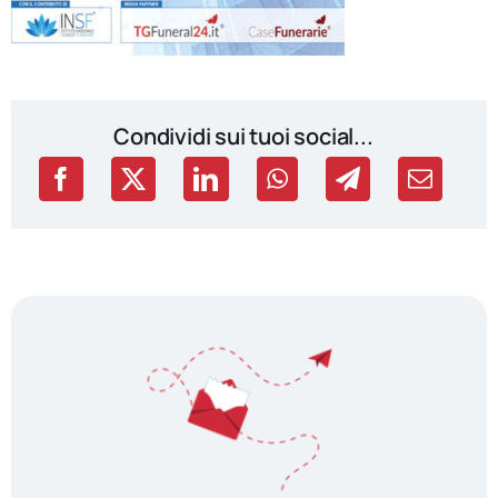
Condividi sui tuoi social...