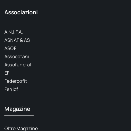
Associazioni
A.N.I.F.A.
ASNAF & AS
ASOF
Assocofani
Assofuneral
EFI
Federcofit
Feniof
Magazine
Oltre Magazine