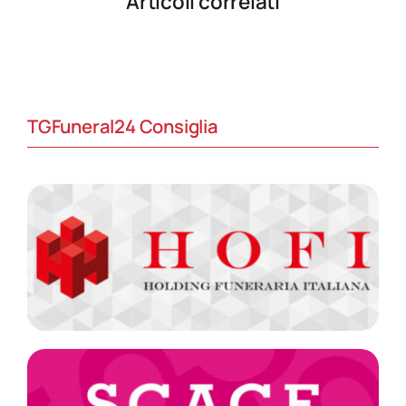
Articoli correlati
TGFuneral24 Consiglia