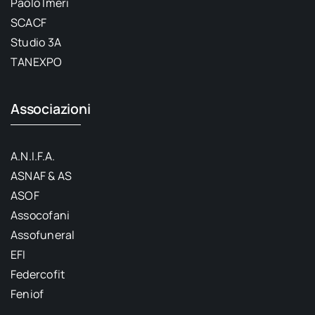
Paolo Imeri
SCACF
Studio 3A
TANEXPO
Associazioni
A.N.I.F.A.
ASNAF & AS
ASOF
Assocofani
Assofuneral
EFI
Federcofit
Feniof