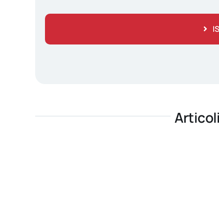
I
Articol