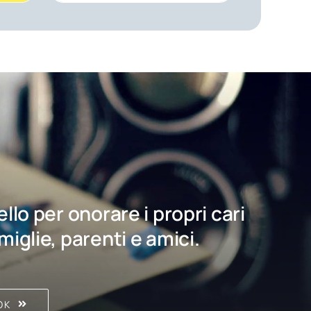
bello per onorare i propri cari
amiglie, parenti e amici.
OK