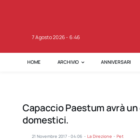
Skip
to
content
7 Agosto 2026 - 6:46
HOME
ARCHIVIO
ANNIVERSARI
Capaccio Paestum avrà un c
domestici.
21 Novembre 2017 - 04:06
-
La Direzione
-
Pet