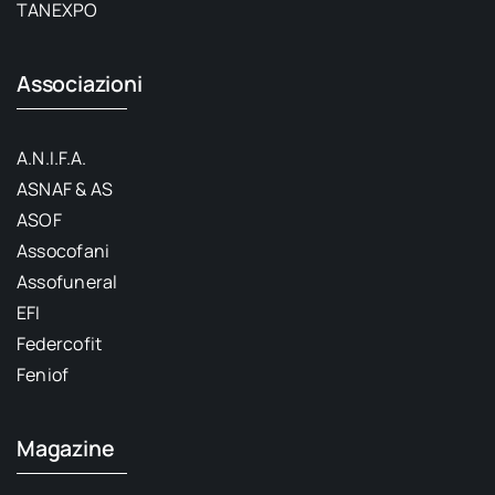
TANEXPO
Associazioni
A.N.I.F.A.
ASNAF & AS
ASOF
Assocofani
Assofuneral
EFI
Federcofit
Feniof
Magazine