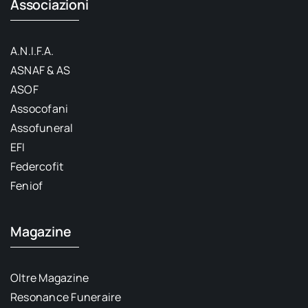
Associazioni
A.N.I.F.A.
ASNAF & AS
ASOF
Assocofani
Assofuneral
EFI
Federcofit
Feniof
Magazine
Oltre Magazine
Resonance Funeraire