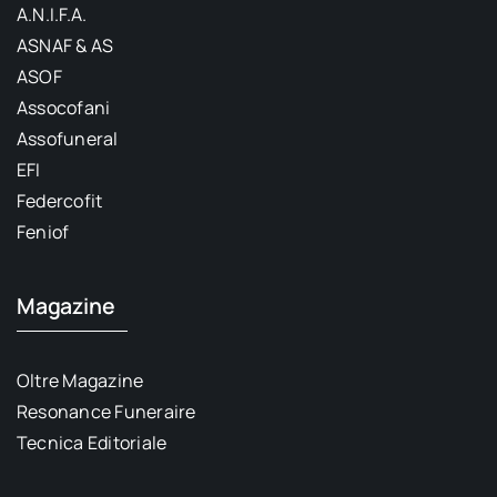
A.N.I.F.A.
ASNAF & AS
ASOF
Assocofani
Assofuneral
EFI
Federcofit
Feniof
Magazine
Oltre Magazine
Resonance Funeraire
Tecnica Editoriale