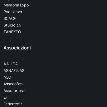
Memoria Expo
Paolo Imeri
SCACF
Studio 3A
TANEXPO
Associazioni
A.N.I.F.A.
ASNAF & AS
ASOF
Assocofani
Assofuneral
EFI
Federcofit