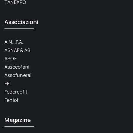
TANEXPO
Associazioni
A.N.I.F.A.
ASNAF & AS
ASOF
Assocofani
Assofuneral
EFI
Federcofit
Feniof
Magazine