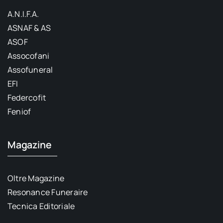
A.N.I.F.A.
ASNAF & AS
ASOF
Assocofani
Assofuneral
EFI
Federcofit
Feniof
Magazine
Oltre Magazine
Resonance Funeraire
Tecnica Editoriale