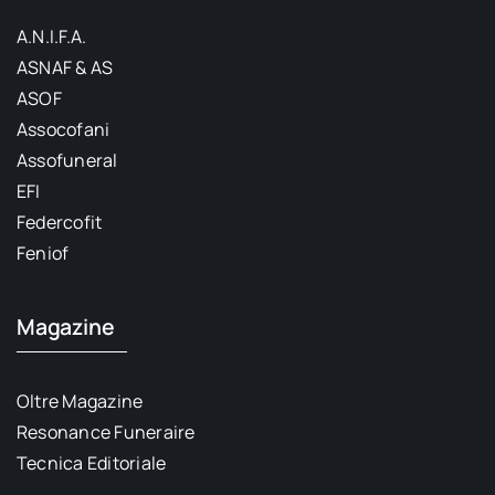
A.N.I.F.A.
ASNAF & AS
ASOF
Assocofani
Assofuneral
EFI
Federcofit
Feniof
Magazine
Oltre Magazine
Resonance Funeraire
Tecnica Editoriale