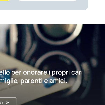
bello per onorare i propri cari
amiglie, parenti e amici.
OK