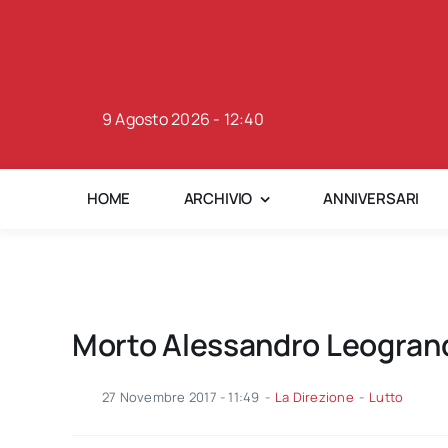
Skip
to
content
9 Agosto 2026 - 12:40
HOME
ARCHIVIO
ANNIVERSARI
Morto Alessandro Leogrande
27 Novembre 2017 - 11:49
-
La Direzione
-
Lutto