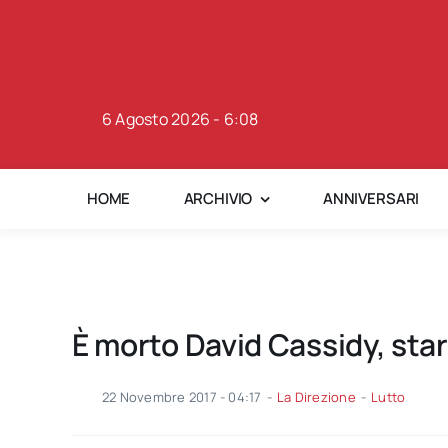
Skip
to
content
6 Agosto 2026 - 6:08
HOME
ARCHIVIO
ANNIVERSARI
È morto David Cassidy, star 
22 Novembre 2017 - 04:17
-
La Direzione
-
Lutto