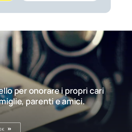
bello per onorare i propri cari
amiglie, parenti e amici.
OK