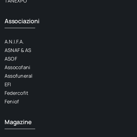
TANEXPO
Associazioni
A.N.I.F.A.
ASNAF & AS
ASOF
Assocofani
Assofuneral
EFI
Federcofit
Feniof
Magazine