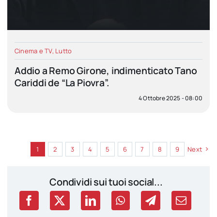
Cinema e TV
,
Lutto
Addio a Remo Girone, indimenticato Tano
Cariddi de “La Piovra”.
4 Ottobre 2025 - 08:00
1
2
3
4
5
6
7
8
9
Next
Condividi sui tuoi social...