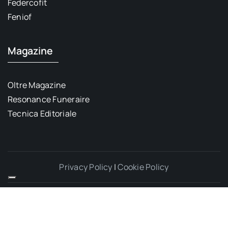
Federcofit
Feniof
Magazine
Oltre Magazine
Resonance Funeraire
Tecnica Editoriale
Privacy Policy
|
Cookie Policy
© 2012 - 2026 TGFuneral24® - COM’MEDIA Srl unipersonale -
Via Sebastiano Valfrè 16, 10121 Torino - P.IVA/CF: 09280920019