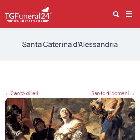
Skip
to
content
Santa Caterina d’Alessandria
← Santo di ieri
Santo di domani →