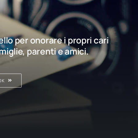
bello per onorare i propri cari
amiglie, parenti e amici.
OK