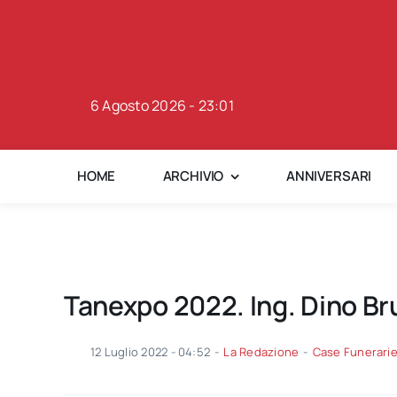
Skip
to
content
6 Agosto 2026 - 23:01
HOME
ARCHIVIO
ANNIVERSARI
Tanexpo 2022. Ing. Dino Br
12 Luglio 2022 - 04:52
-
La Redazione
-
Case Funerari