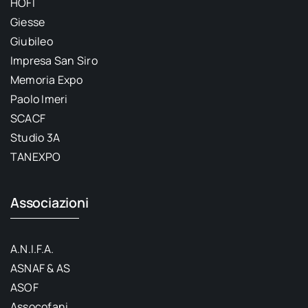
HOFI
Giesse
Giubileo
Impresa San Siro
Memoria Expo
Paolo Imeri
SCACF
Studio 3A
TANEXPO
Associazioni
A.N.I.F.A.
ASNAF & AS
ASOF
Assocofani