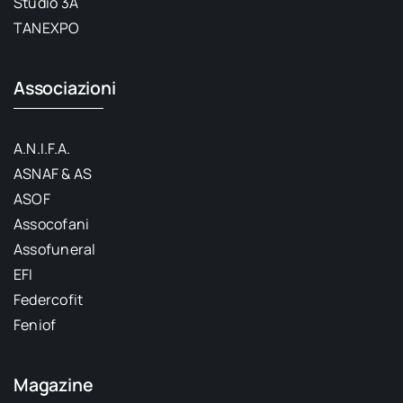
Studio 3A
TANEXPO
Associazioni
A.N.I.F.A.
ASNAF & AS
ASOF
Assocofani
Assofuneral
EFI
Federcofit
Feniof
Magazine