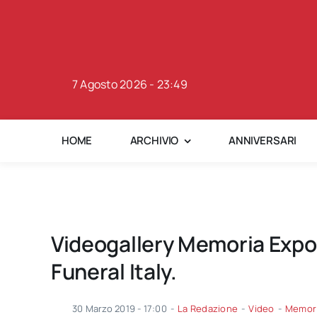
Skip
to
content
7 Agosto 2026 - 23:49
HOME
ARCHIVIO
ANNIVERSARI
Videogallery Memoria Expo 
Funeral Italy.
30 Marzo 2019 - 17:00
-
La Redazione
-
Video
-
Memori