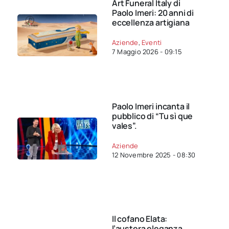
Art Funeral Italy di
Paolo Imeri: 20 anni di
eccellenza artigiana
Aziende
,
Eventi
7 Maggio 2026 - 09:15
Paolo Imeri incanta il
pubblico di “Tu sì que
vales”.
Aziende
12 Novembre 2025 - 08:30
Il cofano Elata:
l’austera eleganza