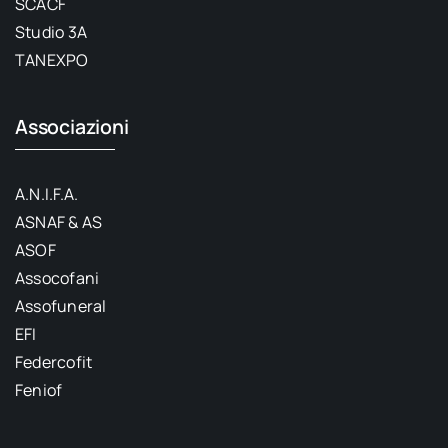
SCACF
Studio 3A
TANEXPO
Associazioni
A.N.I.F.A.
ASNAF & AS
ASOF
Assocofani
Assofuneral
EFI
Federcofit
Feniof