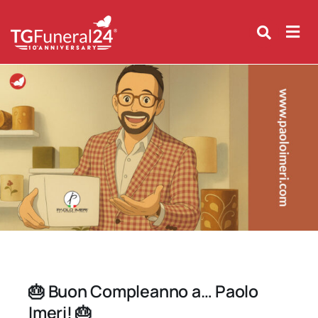
Skip
to
content
🎂 Buon Compleanno a… Paolo
Imeri! 🎂