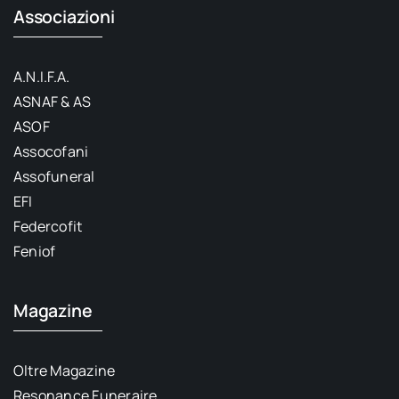
Associazioni
A.N.I.F.A.
ASNAF & AS
ASOF
Assocofani
Assofuneral
EFI
Federcofit
Feniof
Magazine
Oltre Magazine
Resonance Funeraire