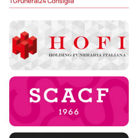
TGFuneral24 Consiglia