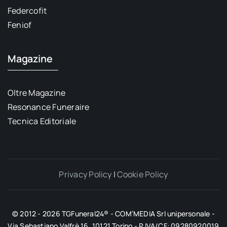
Federcofit
Feniof
Magazine
Oltre Magazine
Resonance Funeraire
Tecnica Editoriale
Privacy Policy
|
Cookie Policy
© 2012 - 2026 TGFuneral24® - COM’MEDIA Srl unipersonale -
Via Sebastiano Valfrè 16, 10121 Torino - P.IVA/CF: 09280920019