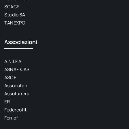
SCACF
Studio 3A
TANEXPO
Associazioni
A.N.I.F.A.
ASNAF & AS
ASOF
Assocofani
Assofuneral
EFI
Federcofit
Feniof