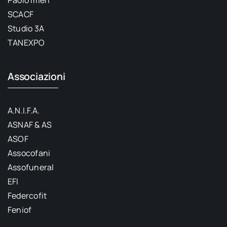
Paolo Imeri
SCACF
Studio 3A
TANEXPO
Associazioni
A.N.I.F.A.
ASNAF & AS
ASOF
Assocofani
Assofuneral
EFI
Federcofit
Feniof