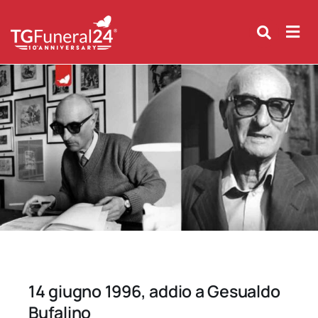
Skip
to
content
14 giugno 1996, addio a Gesualdo
Bufalino