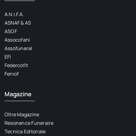
A.N.I.F.A.
ASNAF & AS
ASOF
Assocofani
Assofuneral
EFI
Federcofit
Feniof
Magazine
Oltre Magazine
Resonance Funeraire
Tecnica Editoriale