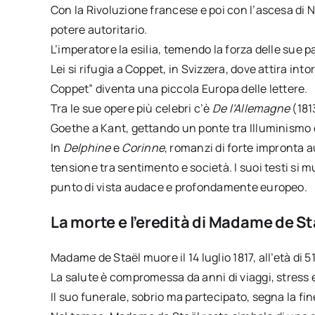
Con la Rivoluzione francese e poi con l’ascesa d
potere autoritario.
L’imperatore la esilia, temendo la forza delle sue p
Lei si rifugia a Coppet, in Svizzera, dove attira int
Coppet” diventa una piccola Europa delle lettere.
Tra le sue opere più celebri c’è
De l’Allemagne
(181
Goethe a Kant, gettando un ponte tra Illuminismo
In
Delphine
e
Corinne
, romanzi di forte impronta a
tensione tra sentimento e società. I suoi testi si 
punto di vista audace e profondamente europeo.
La morte e l’eredità di Madame de St
Madame de Staël muore il 14 luglio 1817, all’età di 5
La salute è compromessa da anni di viaggi, stress e 
Il suo funerale, sobrio ma partecipato, segna la fine