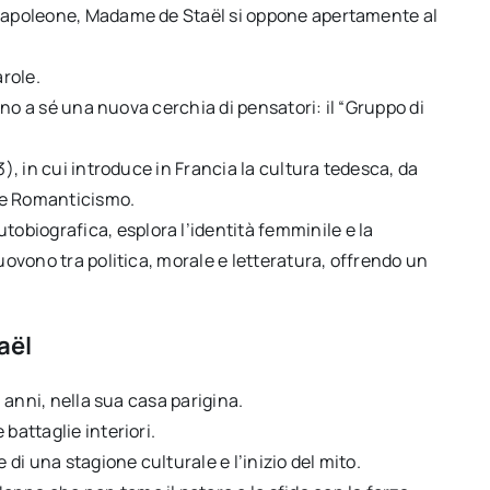
i Napoleone, Madame de Staël si oppone apertamente al
arole.
orno a sé una nuova cerchia di pensatori: il “Gruppo di
3), in cui introduce in Francia la cultura tedesca, da
 e Romanticismo.
utobiografica, esplora l’identità femminile e la
muovono tra politica, morale e letteratura, offrendo un
aël
1 anni, nella sua casa parigina.
battaglie interiori.
 di una stagione culturale e l’inizio del mito.