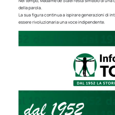
Nel tempo, Madame de Staël resta simbolo di una do
della parola.
La sua figura continua a ispirare generazioni di in
essere rivoluzionaria una voce indipendente.