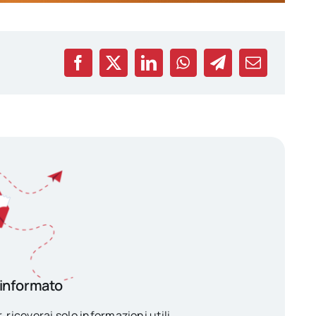
 informato
, riceverai solo informazioni utili.