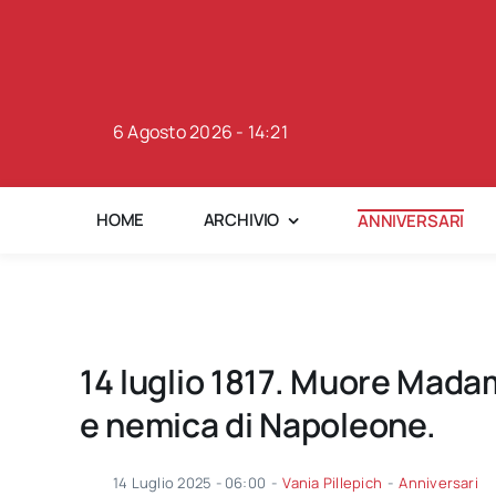
Skip
to
content
6 Agosto 2026 - 14:21
HOME
ARCHIVIO
ANNIVERSARI
14 luglio 1817. Muore Madam
e nemica di Napoleone.
14 Luglio 2025 - 06:00
-
Vania Pillepich
-
Anniversari