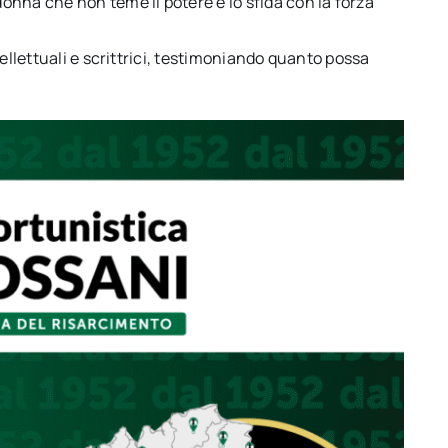
nna che non teme il potere e lo sfida con la forza
tellettuali e scrittrici, testimoniando quanto possa