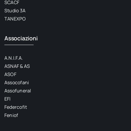
SCACF
Studio 3A
TANEXPO
Associazioni
A.N.I.F.A.
ASNAF & AS
ASOF
Assocofani
Assofuneral
EFI
Federcofit
Feniof