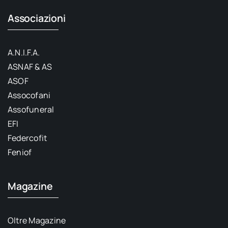
Associazioni
A.N.I.F.A.
ASNAF & AS
ASOF
Assocofani
Assofuneral
EFI
Federcofit
Feniof
Magazine
Oltre Magazine