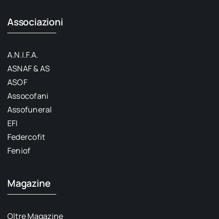
Associazioni
A.N.I.F.A.
ASNAF & AS
ASOF
Assocofani
Assofuneral
EFI
Federcofit
Feniof
Magazine
Oltre Magazine