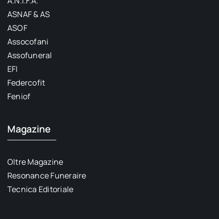
A.N.I.F.A.
ASNAF & AS
ASOF
Assocofani
Assofuneral
EFI
Federcofit
Feniof
Magazine
Oltre Magazine
Resonance Funeraire
Tecnica Editoriale