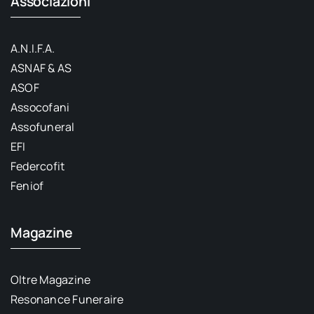
Associazioni
A.N.I.F.A.
ASNAF & AS
ASOF
Assocofani
Assofuneral
EFI
Federcofit
Feniof
Magazine
Oltre Magazine
Resonance Funeraire