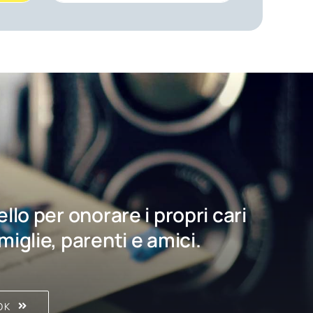
bello per onorare i propri cari
amiglie, parenti e amici.
OK