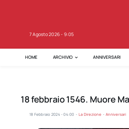
Skip
to
content
7 Agosto 2026 - 9:05
HOME
ARCHIVIO
ANNIVERSARI
18 febbraio 1546. Muore Ma
18 Febbraio 2024 - 04:00
-
La Direzione
-
Anniversari