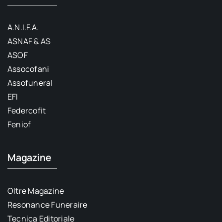
A.N.I.F.A.
ASNAF & AS
ASOF
Assocofani
Assofuneral
EFI
Federcofit
Feniof
Magazine
Oltre Magazine
Resonance Funeraire
Tecnica Editoriale