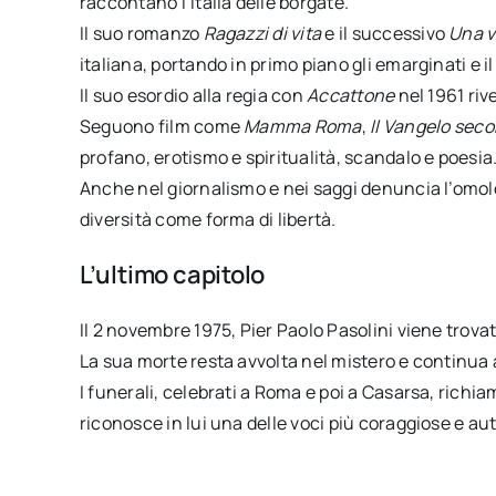
raccontano l’Italia delle borgate.
Il suo romanzo
Ragazzi di vita
e il successivo
Una v
italiana, portando in primo piano gli emarginati e il
Il suo esordio alla regia con
Accattone
nel 1961 riv
Seguono film come
Mamma Roma
,
Il Vangelo sec
profano, erotismo e spiritualità, scandalo e poesia.
Anche nel giornalismo e nei saggi denuncia l’omol
diversità come forma di libertà.
L’ultimo capitolo
Il 2 novembre 1975, Pier Paolo Pasolini viene trovato
La sua morte resta avvolta nel mistero e continua a
I funerali, celebrati a Roma e poi a Casarsa, rich
riconosce in lui una delle voci più coraggiose e au