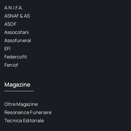
A.N.I.F.A.
ASNAF & AS
ASOF
Assocofani
Assofuneral
EFI
Federcofit
Feniof
Magazine
Oltre Magazine
Resonance Funeraire
Tecnica Editoriale