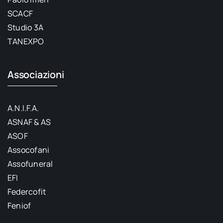
SCACF
Studio 3A
TANEXPO
Associazioni
A.N.I.F.A.
ASNAF & AS
ASOF
Assocofani
Assofuneral
EFI
Federcofit
Feniof