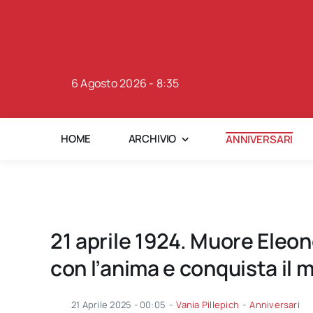
Skip
to
content
6 Agosto 2026 - 8:35
HOME
ARCHIVIO
ANNIVERSARI
21 aprile 1924. Muore Eleon
con l’anima e conquista il 
21 Aprile 2025 - 00:05
-
Vania Pillepich
-
Anniversari