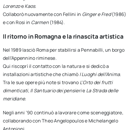
Lorenzo
e
Kaos
.
Collaborò nuovamente con Fellini in
Ginger e Fred
(1986)
e con Rosi in
Carmen
(1984).
Il ritorno in Romagna e la rinascita artistica
Nel 1989 lasciò Roma per stabilirsi a Pennabilli, un borgo
dell’Appennino riminese.
Qui riscoprì il contatto con la natura e si dedicò a
installazioni artistiche che chiamò
I Luoghi dell’Anima
.
Tra le sue opere più note si trovano
L’Orto dei frutti
dimenticati
,
Il Santuario dei pensieri
e
La Strada delle
meridiane
.
Negli anni ’90 continuò a lavorare come sceneggiatore,
collaborando con Theo Angelopoulos e Michelangelo
Antonioni.