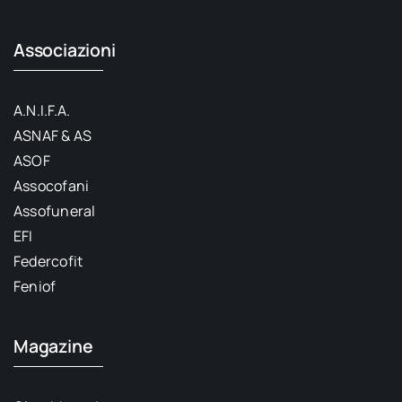
Associazioni
A.N.I.F.A.
ASNAF & AS
ASOF
Assocofani
Assofuneral
EFI
Federcofit
Feniof
Magazine