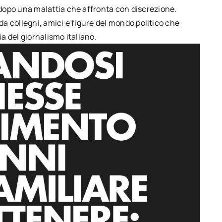
opo una malattia che affronta con discrezione.
da colleghi, amici e figure del mondo politico che
a del giornalismo italiano.