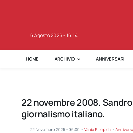
Skip
to
content
6 Agosto 2026 - 16:14
HOME
ARCHIVIO
ANNIVERSARI
22 novembre 2008. Sandro C
giornalismo italiano.
22 Novembre 2025 - 06:00
-
Vania Pillepich
-
Anniversa